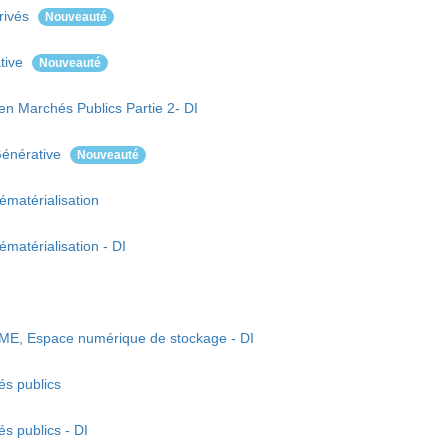
privés
Nouveauté
ative
Nouveauté
en Marchés Publics Partie 2- DI
Générative
Nouveauté
ématérialisation
matérialisation - DI
UME, Espace numérique de stockage - DI
és publics
s publics - DI