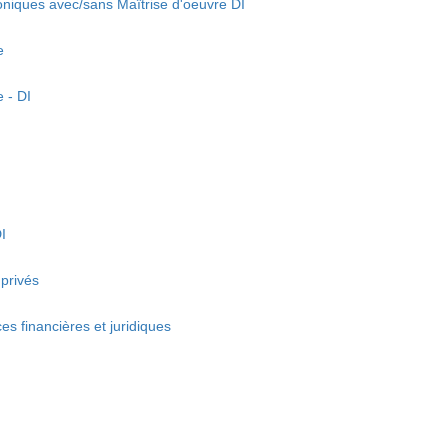
niques avec/sans Maîtrise d'oeuvre DI
e
 - DI
I
 privés
s financières et juridiques