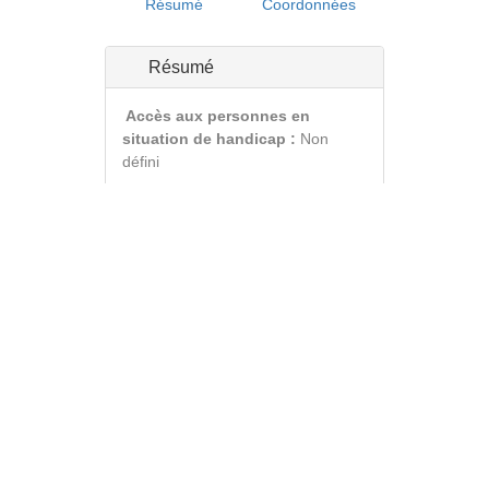
Résumé
Coordonnées
Résumé
Accès aux personnes en
situation de handicap :
Non
défini
Coordonnées
Adresse :
Code Postal :
Ville :
Catalogue